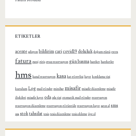
Fatura Modülü
ETIKETLER
acente
bildirim
cari
covid19
doluluk
adisyon
doğum günü
extra
fatura
gün basma
garaj
giriş
grup rezervasyon
hareket
hareketler
hms
kasa
kanal rezervasyon
kat görevlisi
kayıt
konklama tipi
misafir
Log
kurulum
mail gönder
minibar
misafir düzenleme
misafir
oda
ilişkileri
misafir kayıt
oda tipi
otomatik mail gönder
rezervasyon
sms
rezervasyon düzenleme
rezervasyon görüntüle
rezervasyon kayıt
satın al
stok
tahsilat
spa
tesis
tesis düzenleme
tesis ekleme
üye ol