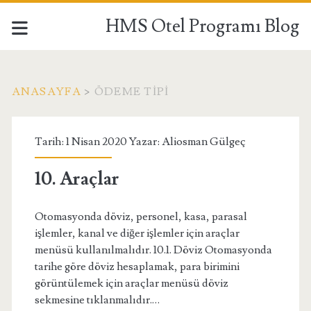
HMS Otel Programı Blog
ANASAYFA
>
ÖDEME TIPI
Etiket:
Tarih: 1 Nisan 2020 Yazar:
Aliosman Gülgeç
<span>ödeme
10. Araçlar
tipi</span>
Otomasyonda döviz, personel, kasa, parasal
işlemler, kanal ve diğer işlemler için araçlar
menüsü kullanılmalıdır. 10.1. Döviz Otomasyonda
tarihe göre döviz hesaplamak, para birimini
görüntülemek için araçlar menüsü döviz
sekmesine tıklanmalıdır.…