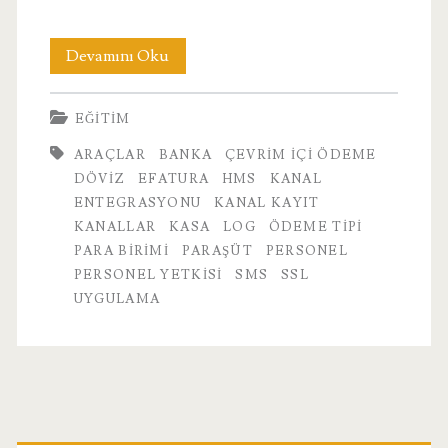
10.
Devamını Oku
Araçlar
EĞITIM
ARAÇLAR
BANKA
ÇEVRIM IÇI ÖDEME
DÖVIZ
EFATURA
HMS
KANAL
ENTEGRASYONU
KANAL KAYIT
KANALLAR
KASA
LOG
ÖDEME TIPI
PARA BIRIMI
PARAŞÜT
PERSONEL
PERSONEL YETKISI
SMS
SSL
UYGULAMA
Birincil