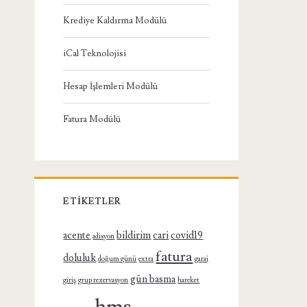
Krediye Kaldırma Modülü
iCal Teknolojisi
Hesap İşlemleri Modülü
Fatura Modülü
ETIKETLER
acente
bildirim
cari
covid19
adisyon
fatura
doluluk
doğum günü
extra
garaj
gün basma
giriş
grup rezervasyon
hareket