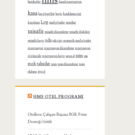
hms
hareketler
kanal rezervasyon
kasa
kat görevlisi
kayıt
konklama tipi
Log
kurulum
mail gönder
minibar
misafir
misafir düzenleme
misafir ilişkileri
oda
misafir kayıt
oda tipi
otomatik mail gönder
rezervasyon
rezervasyon düzenleme
rezervasyon
sms
görüntüle
rezervasyon kayıt
satın al
spa
stok
tahsilat
tesis
tesis düzenleme
tesis
ekleme
üye ol
HMS OTEL PROGRAMI
Otellere Çalışan Başına SGK Prim
Desteği Geldi