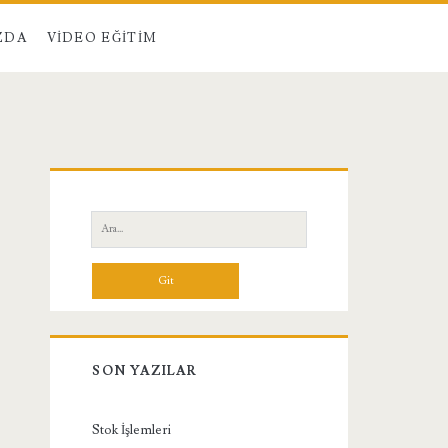
ZDA
VIDEO EĞITIM
Birincil
Yan
Ara:
Menü
SON YAZILAR
Stok İşlemleri