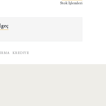
Stok İşlemleri
lgeç
IRMA
KREDIYE