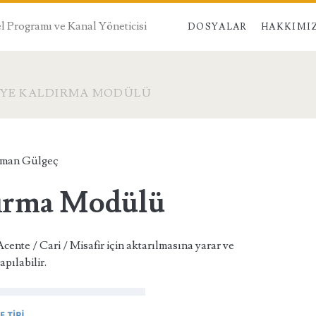
 Programı ve Kanal Yöneticisi
DOSYALAR
HAKKIMI
IYE KALDIRMA MODÜLÜ
sman Gülgeç
dırma Modülü
ente / Cari / Misafir için aktarılmasına yarar ve
apılabilir.