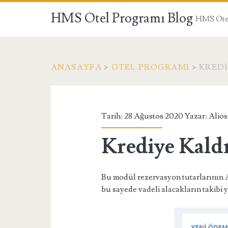
HMS Otel Programı Blog
HMS Otel
ANASAYFA
>
OTEL PROGRAMI
>
KRED
Tarih: 28 Ağustos 2020 Yazar:
Alio
Krediye Kal
Bu modül rezervasyon tutarlarının Ac
bu sayede vadeli alacakların takibi y