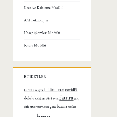
Krediye Kaldırma Modülü
iCal Teknolojisi
Hesap İşlemleri Modülü
Fatura Modülü
ETIKETLER
acente
bildirim
cari
covid19
adisyon
fatura
doluluk
doğum günü
extra
garaj
gün basma
giriş
grup rezervasyon
hareket