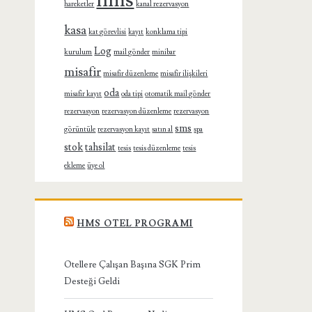
hms
hareketler
kanal rezervasyon
kasa
kat görevlisi
kayıt
konklama tipi
Log
kurulum
mail gönder
minibar
misafir
misafir düzenleme
misafir ilişkileri
oda
misafir kayıt
oda tipi
otomatik mail gönder
rezervasyon
rezervasyon düzenleme
rezervasyon
sms
görüntüle
rezervasyon kayıt
satın al
spa
stok
tahsilat
tesis
tesis düzenleme
tesis
ekleme
üye ol
HMS OTEL PROGRAMI
Otellere Çalışan Başına SGK Prim
Desteği Geldi