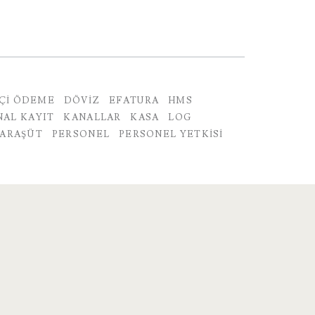
IÇI ÖDEME
DÖVIZ
EFATURA
HMS
NAL KAYIT
KANALLAR
KASA
LOG
PARAŞÜT
PERSONEL
PERSONEL YETKISI