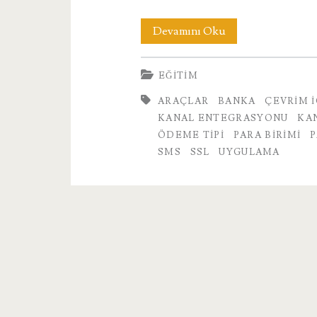
10.
Devamını Oku
Araçlar
EĞITIM
ARAÇLAR
BANKA
ÇEVRIM 
KANAL ENTEGRASYONU
KA
ÖDEME TIPI
PARA BIRIMI
SMS
SSL
UYGULAMA