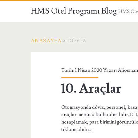
HMS Otel Programı Blog
HMS Otel
ANASAYFA
>
DÖVIZ
Etiket:
<span>döviz</spa
Tarih: 1 Nisan 2020 Yazar:
Aliosman
10. Araçlar
Otomasyonda döviz, personel, kasa, p
araçlar menüsü kullanılmalıdır. 10.
hesaplamak, para birimini görüntül
tıklanmalıdır.…