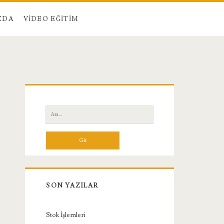
ZDA
VIDEO EĞITIM
Birincil
Yan
Ara:
Menü
SON YAZILAR
Stok İşlemleri