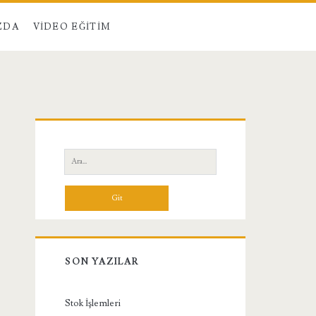
ZDA
VIDEO EĞITIM
Birincil
Yan
Ara:
Menü
SON YAZILAR
Stok İşlemleri