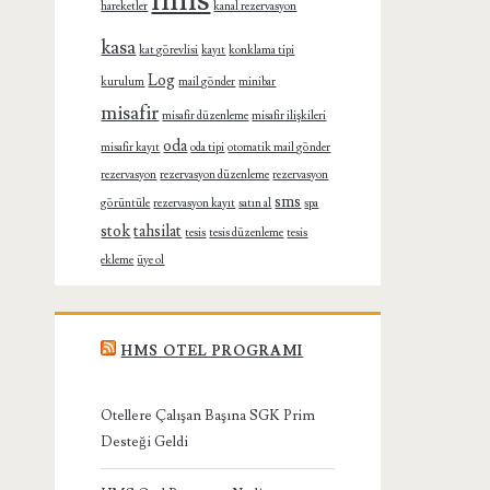
hms
hareketler
kanal rezervasyon
kasa
kat görevlisi
kayıt
konklama tipi
Log
kurulum
mail gönder
minibar
misafir
misafir düzenleme
misafir ilişkileri
oda
misafir kayıt
oda tipi
otomatik mail gönder
rezervasyon
rezervasyon düzenleme
rezervasyon
sms
görüntüle
rezervasyon kayıt
satın al
spa
stok
tahsilat
tesis
tesis düzenleme
tesis
ekleme
üye ol
HMS OTEL PROGRAMI
Otellere Çalışan Başına SGK Prim
Desteği Geldi