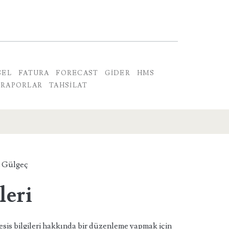
SEL
FATURA
FORECAST
GIDER
HMS
RAPORLAR
TAHSILAT
 Gülgeç
leri
sis bilgileri hakkında bir düzenleme yapmak için