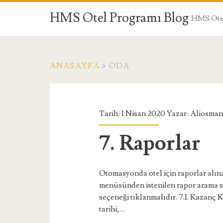
HMS Otel Programı Blog
HMS Otel
ANASAYFA
>
ODA
Etiket:
<span>oda</span>
Tarih: 1 Nisan 2020 Yazar:
Aliosman
7. Raporlar
Otomasyonda otel için raporlar alına
menüsünden istenilen rapor arama s
seçeneği tıklanmalıdır. 7.1. Kazanç 
tarihi,…