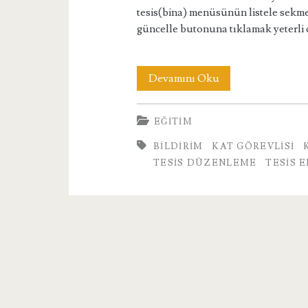
tesis(bina) menüsünün listele sekmes
güncelle butonuna tıklamak yeterli 
4.
Devamını Oku
Tesis
EĞITIM
İşlemleri
BILDIRIM
KAT GÖREVLISI
TESIS DÜZENLEME
TESIS 