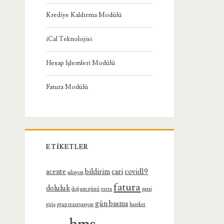
Krediye Kaldırma Modülü
iCal Teknolojisi
Hesap İşlemleri Modülü
Fatura Modülü
ETIKETLER
acente
bildirim
cari
covid19
adisyon
fatura
doluluk
doğum günü
extra
garaj
gün basma
giriş
grup rezervasyon
hareket