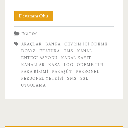
10.
Devamını Oku
Araçlar
EĞITIM
ARAÇLAR
BANKA
ÇEVRIM IÇI ÖDEME
DÖVIZ
EFATURA
HMS
KANAL
ENTEGRASYONU
KANAL KAYIT
KANALLAR
KASA
LOG
ÖDEME TIPI
PARA BIRIMI
PARAŞÜT
PERSONEL
PERSONEL YETKISI
SMS
SSL
UYGULAMA
Birincil