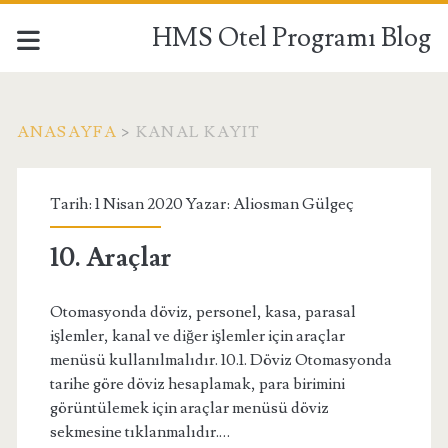
HMS Otel Programı Blog
ANASAYFA
>
KANAL KAYIT
Etiket:
Tarih: 1 Nisan 2020 Yazar:
Aliosman Gülgeç
<span>kanal
10. Araçlar
kayıt</span>
Otomasyonda döviz, personel, kasa, parasal
işlemler, kanal ve diğer işlemler için araçlar
menüsü kullanılmalıdır. 10.1. Döviz Otomasyonda
tarihe göre döviz hesaplamak, para birimini
görüntülemek için araçlar menüsü döviz
sekmesine tıklanmalıdır.…