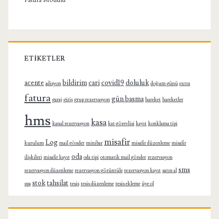
Fatura Modülü
ETIKETLER
acente
bildirim
cari
covid19
doluluk
adisyon
doğum günü
extra
fatura
gün basma
garaj
giriş
grup rezervasyon
hareket
hareketler
hms
kasa
kanal rezervasyon
kat görevlisi
kayıt
konklama tipi
misafir
Log
kurulum
mail gönder
minibar
misafir düzenleme
misafir
oda
ilişkileri
misafir kayıt
oda tipi
otomatik mail gönder
rezervasyon
sms
rezervasyon düzenleme
rezervasyon görüntüle
rezervasyon kayıt
satın al
stok
tahsilat
spa
tesis
tesis düzenleme
tesis ekleme
üye ol