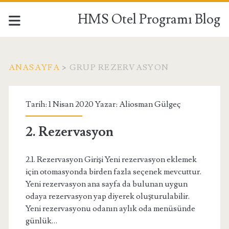
HMS Otel Programı Blog
ANASAYFA
>
GRUP REZERVASYON
Etiket:
Tarih: 1 Nisan 2020 Yazar:
Aliosman Gülgeç
<span>grup
2. Rezervasyon
rezervasyon</span>
2.1. Rezervasyon Girişi Yeni rezervasyon eklemek
için otomasyonda birden fazla seçenek mevcuttur.
Yeni rezervasyon ana sayfa da bulunan uygun
odaya rezervasyon yap diyerek oluşturulabilir.
Yeni rezervasyonu odanın aylık oda menüsünde
günlük…