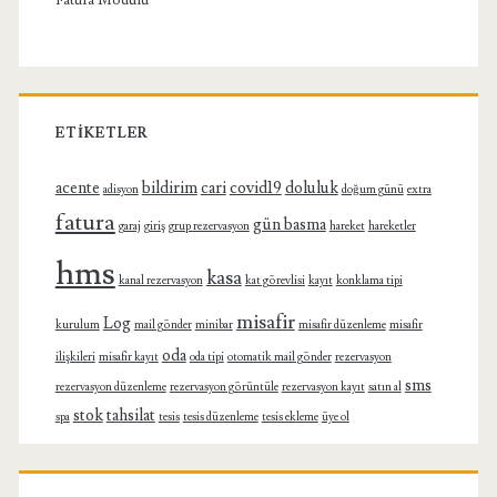
Fatura Modülü
ETIKETLER
acente
bildirim
cari
covid19
doluluk
adisyon
doğum günü
extra
fatura
gün basma
garaj
giriş
grup rezervasyon
hareket
hareketler
hms
kasa
kanal rezervasyon
kat görevlisi
kayıt
konklama tipi
misafir
Log
kurulum
mail gönder
minibar
misafir düzenleme
misafir
oda
ilişkileri
misafir kayıt
oda tipi
otomatik mail gönder
rezervasyon
sms
rezervasyon düzenleme
rezervasyon görüntüle
rezervasyon kayıt
satın al
stok
tahsilat
spa
tesis
tesis düzenleme
tesis ekleme
üye ol