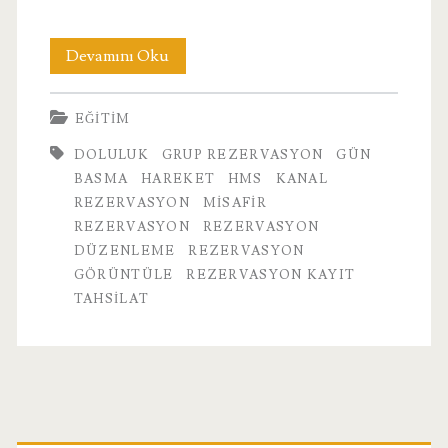
2.
Devamını Oku
Rezervasyon
EĞITIM
DOLULUK
GRUP REZERVASYON
GÜN
BASMA
HAREKET
HMS
KANAL
REZERVASYON
MISAFIR
REZERVASYON
REZERVASYON
DÜZENLEME
REZERVASYON
GÖRÜNTÜLE
REZERVASYON KAYIT
TAHSILAT
Birincil