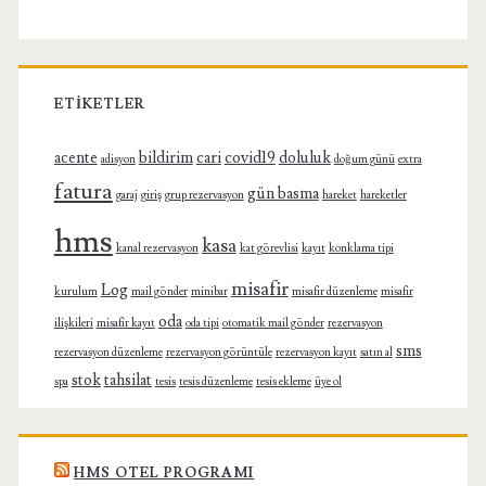
ETIKETLER
acente
bildirim
cari
covid19
doluluk
adisyon
doğum günü
extra
fatura
gün basma
garaj
giriş
grup rezervasyon
hareket
hareketler
hms
kasa
kanal rezervasyon
kat görevlisi
kayıt
konklama tipi
misafir
Log
kurulum
mail gönder
minibar
misafir düzenleme
misafir
oda
ilişkileri
misafir kayıt
oda tipi
otomatik mail gönder
rezervasyon
sms
rezervasyon düzenleme
rezervasyon görüntüle
rezervasyon kayıt
satın al
stok
tahsilat
spa
tesis
tesis düzenleme
tesis ekleme
üye ol
HMS OTEL PROGRAMI