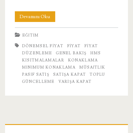
6.
Devamını Oku
Dönemsel
EĞITIM
Fiyat
DÖNEMSEL FIYAT
FIYAT
FIYAT
DÜZENLEME
GENEL BAKIŞ
HMS
KISITMALAMALAR
KONAKLAMA
MINIMUM KONAKLAMA
MÜSAITLIK
PASIF SATIŞ
SATIŞA KAPAT
TOPLU
GÜNCELLEME
VARIŞA KAPAT
Birincil