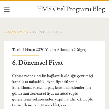
HMS Otel Programı Blog
ANASAYFA
>
GENEL BAKIŞ
Etiket:
Tarih: 1 Nisan 2020 Yazar:
Aliosman Gülgeç
<span>genel
6. Dönemsel Fiyat
bakış</span>
Otomasyonda otelin bağlantılı olduğu çevrim içi
kanallara müsaitlik, fiyat, fiyat düzenle,
konaklama, varışa kapat, kısıtlama işlemlerinin
gönderimi dönemsel fiyat menüsü toplu
güncelleme sekmesinden yapılmalıdır. 6.1. Toplu
Güncelleme 6.1.1. Müsaitlik Çevrim…