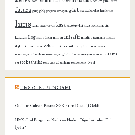
acente
bildirim
cari
covid19
doluluk
adisyon
doğum günü
extra
fatura
gün basma
garaj
giriş
grup rezervasyon
hareket
hareketler
hms
kasa
kanal rezervasyon
kat görevlisi
kayıt
konklama tipi
misafir
Log
kurulum
mail gönder
minibar
misafir düzenleme
misafir
oda
ilişkileri
misafir kayıt
oda tipi
otomatik mail gönder
rezervasyon
sms
rezervasyon düzenleme
rezervasyon görüntüle
rezervasyon kayıt
satın al
stok
tahsilat
spa
tesis
tesis düzenleme
tesis ekleme
üye ol
HMS OTEL PROGRAMI
Otellere Çalışan Başına SGK Prim Desteği Geldi
HMS Otel Programı Nedir ve Neden Diğerlerinden Daha
İyidir?