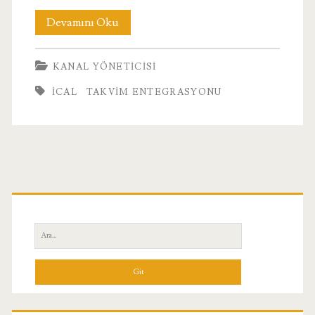
iCal
Devamını Oku
Teknolojisi
KANAL YÖNETICISI
ICAL
TAKVIM ENTEGRASYONU
Birincil
Yan
Ara:
Menü