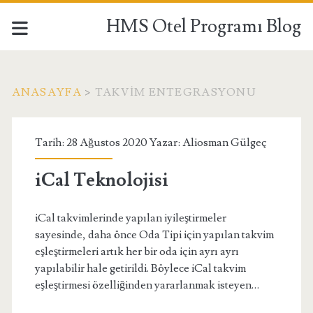
HMS Otel Programı Blog
ANASAYFA
>
TAKVIM ENTEGRASYONU
Etiket:
Tarih: 28 Ağustos 2020 Yazar:
Aliosman Gülgeç
<span>takvim
iCal Teknolojisi
entegrasyonu</span>
iCal takvimlerinde yapılan iyileştirmeler
sayesinde, daha önce Oda Tipi için yapılan takvim
eşleştirmeleri artık her bir oda için ayrı ayrı
yapılabilir hale getirildi. Böylece iCal takvim
eşleştirmesi özelliğinden yararlanmak isteyen…