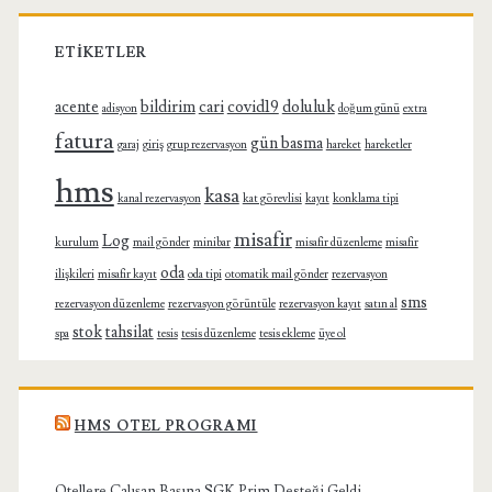
ETIKETLER
acente
bildirim
cari
covid19
doluluk
adisyon
doğum günü
extra
fatura
gün basma
garaj
giriş
grup rezervasyon
hareket
hareketler
hms
kasa
kanal rezervasyon
kat görevlisi
kayıt
konklama tipi
misafir
Log
kurulum
mail gönder
minibar
misafir düzenleme
misafir
oda
ilişkileri
misafir kayıt
oda tipi
otomatik mail gönder
rezervasyon
sms
rezervasyon düzenleme
rezervasyon görüntüle
rezervasyon kayıt
satın al
stok
tahsilat
spa
tesis
tesis düzenleme
tesis ekleme
üye ol
HMS OTEL PROGRAMI
Otellere Çalışan Başına SGK Prim Desteği Geldi