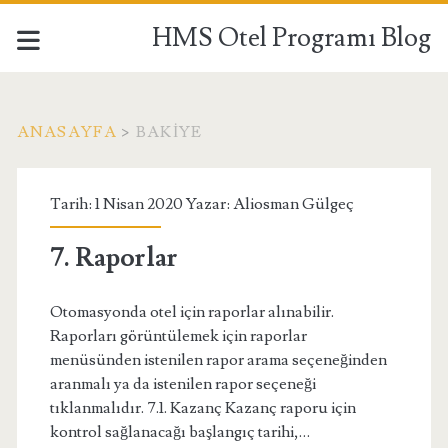
HMS Otel Programı Blog
ANASAYFA
>
BAKIYE
Etiket:
Tarih: 1 Nisan 2020 Yazar:
Aliosman Gülgeç
<span>bakiye</span>
7. Raporlar
Otomasyonda otel için raporlar alınabilir.
Raporları görüntülemek için raporlar
menüsünden istenilen rapor arama seçeneğinden
aranmalı ya da istenilen rapor seçeneği
tıklanmalıdır. 7.1. Kazanç Kazanç raporu için
kontrol sağlanacağı başlangıç tarihi,…