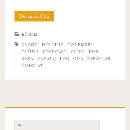
7.
Devamını Oku
Raporlar
EĞITIM
BAKIYE
DOLULUK
DÖNEMSEL
FATURA
FORECAST
GIDER
HMS
KASA
KAZANÇ
LOG
ODA
RAPORLAR
TAHSILAT
Birincil
Yan
Ara: