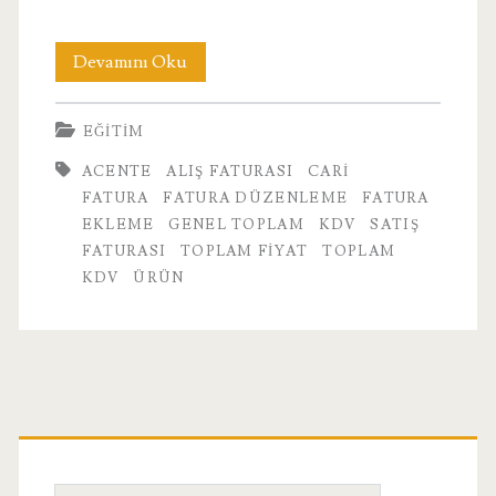
8.
Devamını Oku
Fatura
EĞITIM
ACENTE
ALIŞ FATURASI
CARI
FATURA
FATURA DÜZENLEME
FATURA
EKLEME
GENEL TOPLAM
KDV
SATIŞ
FATURASI
TOPLAM FIYAT
TOPLAM
KDV
ÜRÜN
Birincil
Yan