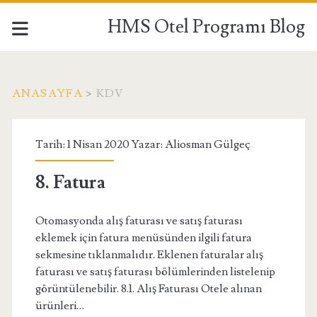
HMS Otel Programı Blog
ANASAYFA
>
KDV
Etiket:
Tarih: 1 Nisan 2020 Yazar:
Aliosman Gülgeç
<span>kdv</span>
8. Fatura
Otomasyonda alış faturası ve satış faturası
eklemek için fatura menüsünden ilgili fatura
sekmesine tıklanmalıdır. Eklenen faturalar alış
faturası ve satış faturası bölümlerinden listelenip
görüntülenebilir. 8.1. Alış Faturası Otele alınan
ürünleri…