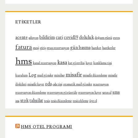
ETIKETLER
acente
bildirim
cari
covid19
doluluk
adisyon
doğum günü
extra
fatura
gün basma
garaj
giriş
grup rezervasyon
hareket
hareketler
hms
kasa
kanal rezervasyon
kat görevlisi
kayıt
konklama tipi
misafir
Log
kurulum
mail gönder
minibar
misafir düzenleme
misafir
oda
ilişkileri
misafir kayıt
oda tipi
otomatik mail gönder
rezervasyon
sms
rezervasyon düzenleme
rezervasyon görüntüle
rezervasyon kayıt
satın al
stok
tahsilat
spa
tesis
tesis düzenleme
tesis ekleme
üye ol
HMS OTEL PROGRAMI