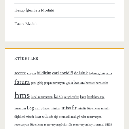
Hesap İşlemleri Modülü
Fatura Modülü
ETIKETLER
acente
bildirim
cari
covid19
doluluk
adisyon
doğum günü
extra
fatura
gün basma
garaj
giriş
grup rezervasyon
hareket
hareketler
hms
kasa
kanal rezervasyon
kat görevlisi
kayıt
konklama tipi
misafir
Log
kurulum
mail gönder
minibar
misafir düzenleme
misafir
oda
ilişkileri
misafir kayıt
oda tipi
otomatik mail gönder
rezervasyon
sms
rezervasyon düzenleme
rezervasyon görüntüle
rezervasyon kayıt
satın al