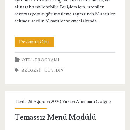
ayrı birer Covid-19 Belgesi, HMS üzerinden çıktı
alınarak arşivlenebilir. Bu işlem için, istenilen
rezervasyonun görüntüleme sayfasında Misafirler
sekmesi seçilir. Misafirler sekmesi altında…
Covid-
Devamını Oku
19
OTEL PROGRAMI
Belgesi
BELGESI
COVID19
Tarih: 28 Ağustos 2020 Yazar:
Aliosman Gülgeç
Temassız Menü Modülü