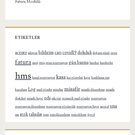
Fatura Modülü
ETIKETLER
acente
bildirim
cari
covid19
doluluk
adisyon
doğum günü
extra
fatura
gün basma
garaj
giriş
grup rezervasyon
hareket
hareketler
hms
kasa
kanal rezervasyon
kat görevlisi
kayıt
konklama tipi
misafir
Log
kurulum
mail gönder
minibar
misafir düzenleme
misafir
oda
ilişkileri
misafir kayıt
oda tipi
otomatik mail gönder
rezervasyon
sms
rezervasyon düzenleme
rezervasyon görüntüle
rezervasyon kayıt
satın al
stok
tahsilat
spa
tesis
tesis düzenleme
tesis ekleme
üye ol